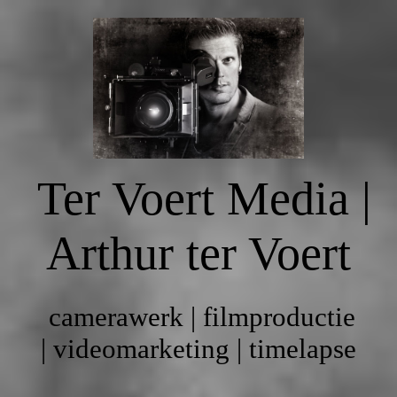
HOME
PORTFOLIO
Ter Voert Media |
DIENSTEN & WERKWIJZE
Arthur ter Voert
TARIEVEN
camerawerk | filmproductie
CONTACT
| videomarketing | timelapse